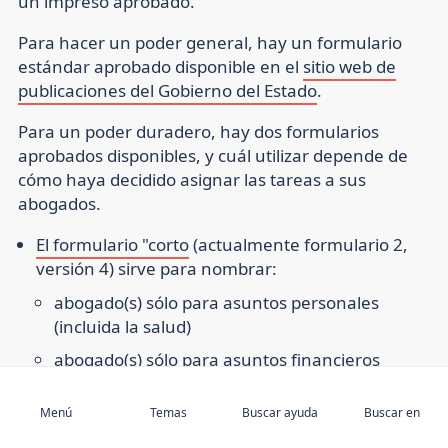
un impreso aprobado.
Para hacer un poder general, hay un formulario
estándar aprobado disponible en el
sitio web de
publicaciones del Gobierno del Estado
.
Para un poder duradero, hay dos formularios
aprobados disponibles, y cuál utilizar depende de
cómo haya decidido asignar las tareas a sus
abogados.
El formulario "corto
(actualmente formulario 2,
versión 4) sirve para nombrar:
abogado(s) sólo para asuntos personales
(incluida la salud)
abogado(s) sólo para asuntos financieros
Suscríbase a
el mismo abogado o abogados para asuntos
Menú
Temas
Buscar ayuda
Buscar en
personales (incluidos los sanitarios) y
financieros