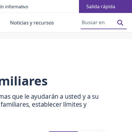
Salida rápida
ín informativo
Aumentar el tamaño de la fuente
Reducir tamaño de fuente
Noticias y recursos
miliares
as que le ayudarán a usted y a su
amiliares, establecer límites y